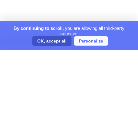
By continuing to scroll,
you are allowing all third-party
services
OK, accept all
Personalize
ORGANISATEUR DE VOYAGES
Magellio partenaire d'InfoTravel, On vous dit où et quand partir !
GARANTIE CONFIANCE
Centre de réservation agréé IATA
Données personnelles cryptées
Paiement sécurisé SSL 3D Secure
NEWSLETTER
Tous les vendredi,
les offres privées
SUIVEZ-NOUS