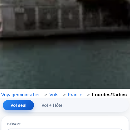
Voyagermoinscher
>
Vols
>
France
>
Lourdes/Tarbes
Vol seul
Vol + Hôtel
DÉPART