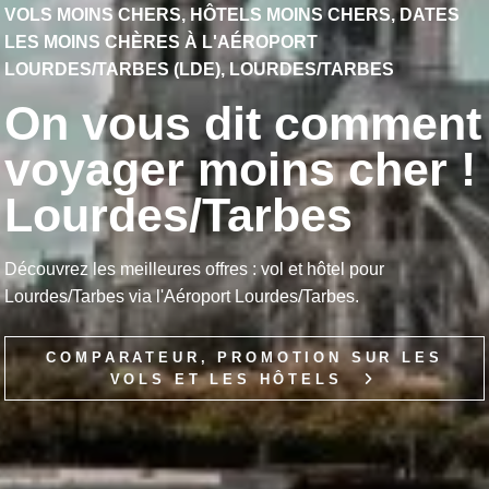
VOLS MOINS CHERS, HÔTELS MOINS CHERS, DATES
LES MOINS CHÈRES À L'AÉROPORT
LOURDES/TARBES (LDE), LOURDES/TARBES
On vous dit comment
voyager moins cher !
Lourdes/Tarbes
Découvrez les meilleures offres : vol et hôtel pour
Lourdes/Tarbes via l'Aéroport Lourdes/Tarbes.
COMPARATEUR, PROMOTION SUR LES
VOLS ET LES HÔTELS