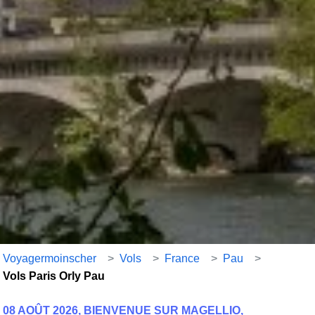
Voyagermoinscher
>
Vols
>
France
>
Pau
>
Vols Paris Orly Pau
08 AOÛT 2026, BIENVENUE SUR MAGELLIO,