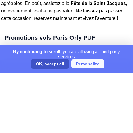
agréables. En août, assistez à la
Fête de la Saint-Jacques
,
un événement festif à ne pas rater ! Ne laissez pas passer
cette occasion, réservez maintenant et vivez l'aventure !
Promotions vols Paris Orly PUF
By continuing to scroll,
you are allowing all third-party
services
OK, accept all
Personalize
ORGANISATEUR DE VOYAGES
Magellio partenaire d'InfoTravel, On vous dit où et quand partir !
GARANTIE CONFIANCE
Centre de réservation agréé IATA
Données personnelles cryptées
Paiement sécurisé SSL 3D Secure