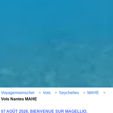
Voyagermoinscher
>
Vols
>
Seychelles
>
MAHE
>
Vols Nantes MAHE
07 AOÛT 2026, BIENVENUE SUR MAGELLIO,