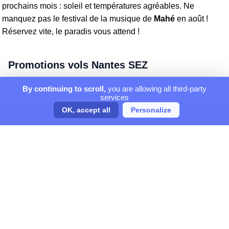
prochains mois : soleil et températures agréables. Ne
manquez pas le festival de la musique de
Mahé
en août !
Réservez vite, le paradis vous attend !
Promotions vols Nantes SEZ
By continuing to scroll,
you are allowing all third-party
services
OK, accept all
Personalize
ORGANISATEUR DE VOYAGES
Magellio partenaire d'InfoTravel, On vous dit où et quand partir !
GARANTIE CONFIANCE
Centre de réservation agréé IATA
Données personnelles cryptées
Paiement sécurisé SSL 3D Secure