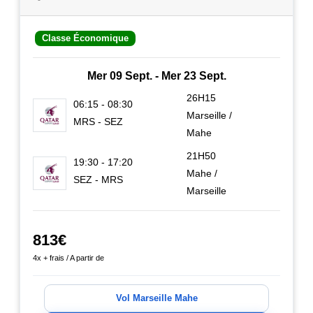
Classe Économique
Mer 09 Sept. - Mer 23 Sept.
26H15
06:15 - 08:30
Marseille /
MRS - SEZ
Mahe
21H50
19:30 - 17:20
Mahe /
SEZ - MRS
Marseille
813€
4x + frais / A partir de
Vol Marseille Mahe