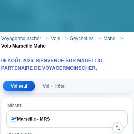
Voyagermoinscher
>
Vols
>
Seychelles
>
Mahe
>
Vols Marseille Mahe
09 AOÛT 2026, BIENVENUE SUR MAGELLIO,
PARTENAIRE DE VOYAGERMOINSCHER.
Vol seul
Vol + Hôtel
DÉPART