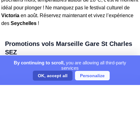
idéal pour plonger ! Ne manquez pas le festival culturel de
Victoria
en août. Réservez maintenant et vivez l’expérience
des
Seychelles
!
Promotions vols Marseille Gare St Charles
SEZ
By continuing to scroll,
you are allowing all third-party
services
OK, accept all
Personalize
ORGANISATEUR DE VOYAGES
Magellio partenaire d'InfoTravel, On vous dit où et quand partir !
GARANTIE CONFIANCE
Centre de réservation agréé IATA
Données personnelles cryptées