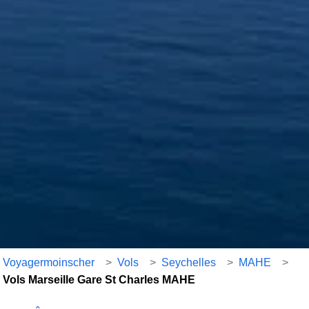
Voyagermoinscher
>
Vols
>
Seychelles
>
MAHE
>
Vols Marseille Gare St Charles MAHE