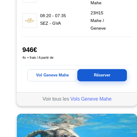
Mahe
23H15
08:20 - 07:35
Mahe /
SEZ - GVA
Geneve
946€
4x + frais / A partir de
Vol Geneve Mahe
Réserver
Voir tous les
Vols Geneve Mahe