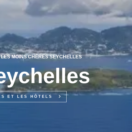
S LES MOINS CHÈRES SEYCHELLES
eychelles
LS ET LES HÔTELS