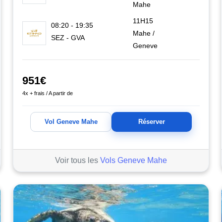
Mahe
11H15
08:20 - 19:35
Mahe /
SEZ - GVA
Geneve
951€
4x + frais / A partir de
Vol Geneve Mahe
Réserver
Voir tous les
Vols Geneve Mahe